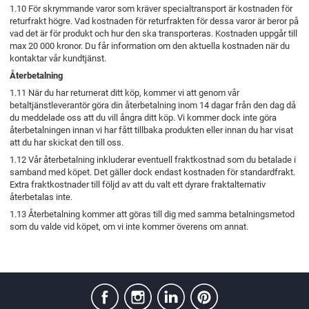
1.10 För skrymmande varor som kräver specialtransport är kostnaden för
returfrakt högre. Vad kostnaden för returfrakten för dessa varor är beror på
vad det är för produkt och hur den ska transporteras. Kostnaden uppgår till
max 20 000 kronor. Du får information om den aktuella kostnaden när du
kontaktar vår kundtjänst.
Återbetalning
1.11 När du har returnerat ditt köp, kommer vi att genom vår
betaltjänstleverantör göra din återbetalning inom 14 dagar från den dag då
du meddelade oss att du vill ångra ditt köp. Vi kommer dock inte göra
återbetalningen innan vi har fått tillbaka produkten eller innan du har visat
att du har skickat den till oss.
1.12 Vår återbetalning inkluderar eventuell fraktkostnad som du betalade i
samband med köpet. Det gäller dock endast kostnaden för standardfrakt.
Extra fraktkostnader till följd av att du valt ett dyrare fraktalternativ
återbetalas inte.
1.13 Återbetalning kommer att göras till dig med samma betalningsmetod
som du valde vid köpet, om vi inte kommer överens om annat.