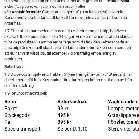
din beställning. Du kan enkelt anmäla din retur genom att använda
Mina
sidor
(”Jag behöver hjälp med min order”) eller
vårt
Kontaktformulär
(”Retur och ångerrätt”). Du kan också använda
Konsumentverkets standardblankett för utövande av ångerrätt som du
hittar
här
.
1.7 Efter att du har meddelat oss att du vill returnera ditt köp, behöver du
skicka tillbaka produkten inom 14 dagar. Vi rekommenderar att du skickar
tillbaka produkten i samma emballage som du fick den i eftersom du är
ansvarig för eventuell skada eller förlust under returfrakten som beror på
att du har varit vårdslös, till exempel vid bristfällig emballering av
produkten.
Returfrakt
1.8 Du bekostar själv returfrakten (vilken framgår av punkt 1.9 nedan) när
du returnerar ditt köp. Kostnaden för returfrakten kommer att dras av från
din återbetalning.
1.9 Returkostnadstabell:
Retur
Returkostnad
Vägledande 
Paket
99 kr
Lampa, motor
Styckegods
495 kr
Gräsklippare e
Pall
895 kr
Fönster, toalet
Specialtransport
Se punkt 1.10
Sten, virke, 