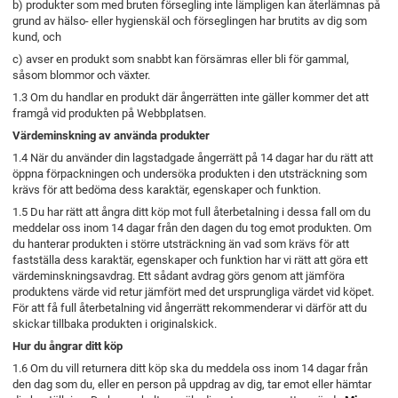
b) produkter som med bruten försegling inte lämpligen kan återlämnas på
grund av hälso- eller hygienskäl och förseglingen har brutits av dig som
kund, och
c) avser en produkt som snabbt kan försämras eller bli för gammal,
såsom blommor och växter.
1.3 Om du handlar en produkt där ångerrätten inte gäller kommer det att
framgå vid produkten på Webbplatsen.
Värdeminskning av använda produkter
1.4 När du använder din lagstadgade ångerrätt på 14 dagar har du rätt att
öppna förpackningen och undersöka produkten i den utsträckning som
krävs för att bedöma dess karaktär, egenskaper och funktion.
1.5 Du har rätt att ångra ditt köp mot full återbetalning i dessa fall om du
meddelar oss inom 14 dagar från den dagen du tog emot produkten. Om
du hanterar produkten i större utsträckning än vad som krävs för att
fastställa dess karaktär, egenskaper och funktion har vi rätt att göra ett
värdeminskningsavdrag. Ett sådant avdrag görs genom att jämföra
produktens värde vid retur jämfört med det ursprungliga värdet vid köpet.
För att få full återbetalning vid ångerrätt rekommenderar vi därför att du
skickar tillbaka produkten i originalskick.
Hur du ångrar ditt köp
1.6 Om du vill returnera ditt köp ska du meddela oss inom 14 dagar från
den dag som du, eller en person på uppdrag av dig, tar emot eller hämtar