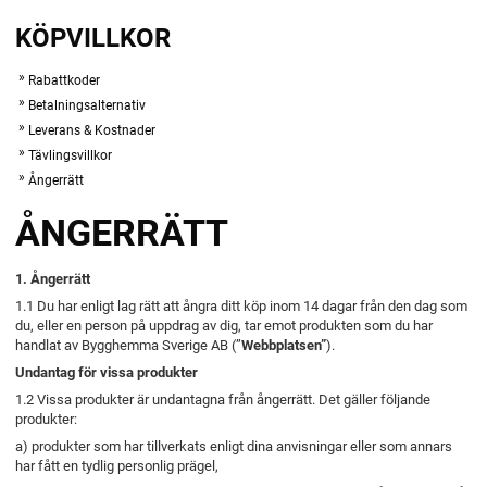
KÖPVILLKOR
Rabattkoder
Betalningsalternativ
Leverans & Kostnader
Tävlingsvillkor
Ångerrätt
ÅNGERRÄTT
1. Ångerrätt
1.1 Du har enligt lag rätt att ångra ditt köp inom 14 dagar från den dag som
du, eller en person på uppdrag av dig, tar emot produkten som du har
handlat av Bygghemma Sverige AB (”
Webbplatsen”
).
Undantag för vissa produkter
1.2 Vissa produkter är undantagna från ångerrätt. Det gäller följande
produkter:
a) produkter som har tillverkats enligt dina anvisningar eller som annars
har fått en tydlig personlig prägel,