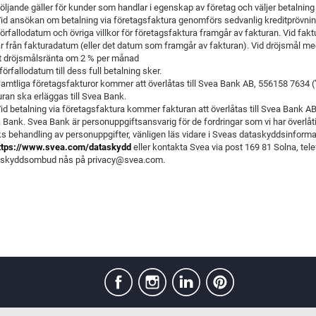
Följande gäller för kunder som handlar i egenskap av företag och väljer betalning
Vid ansökan om betalning via företagsfaktura genomförs sedvanlig
kreditprövnin
Förfallodatum och övriga villkor för företagsfaktura framgår av
fakturan. Vid fak
r från
fakturadatum (eller det datum som framgår av fakturan). Vid dröjsmål me
 dröjsmålsränta om 2 % per månad
förfallodatum till dess full betalning sker.
Samtliga företagsfakturor kommer att överlåtas till Svea Bank AB,
556158 7634 (”
uran ska
erläggas till Svea Bank.
Vid betalning via företagsfaktura kommer fakturan att överlåtas till Svea
Bank AB
 Bank. Svea
Bank är personuppgiftsansvarig för de fordringar som vi har överlåtit
s behandling av personuppgifter, vänligen
läs vidare i Sveas dataskyddsinformat
ttps://www.svea.com/dataskydd
eller kontakta Svea via post 169 81 Solna, tel
skyddsombud nås på privacy@svea.com.