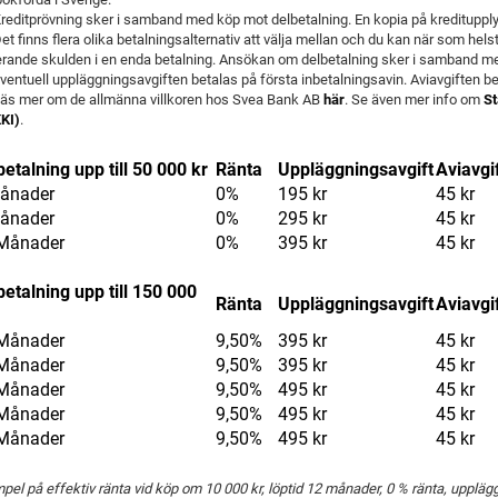
Kreditprövning sker i samband med köp mot delbetalning. En kopia på kreditupply
Det finns flera olika betalningsalternativ att välja mellan och du kan när som hels
erande skulden i en enda betalning. Ansökan om delbetalning sker i samband m
Eventuell uppläggningsavgiften betalas på första inbetalningsavin. Aviavgiften 
äs mer om de allmänna villkoren hos Svea Bank AB
här
. Se även mer info om
St
KI)
.
betalning upp till 50 000 kr
Ränta
Uppläggningsavgift
Aviavgi
ånader
0%
195 kr
45 kr
ånader
0%
295 kr
45 kr
Månader
0%
395 kr
45 kr
betalning upp till 150 000
Ränta
Uppläggningsavgift
Aviavgi
Månader
9,50%
395 kr
45 kr
Månader
9,50%
395 kr
45 kr
Månader
9,50%
495 kr
45 kr
Månader
9,50%
495 kr
45 kr
Månader
9,50%
495 kr
45 kr
pel på effektiv ränta vid köp om 10 000 kr, löptid 12 månader, 0 % ränta, uppläggn