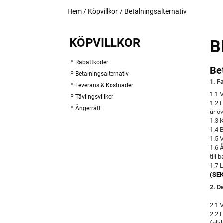
Hem
/
Köpvillkor
/
Betalningsalternativ
KÖPVILLKOR
B
Rabattkoder
Be
Betalningsalternativ
1. F
Leverans & Kostnader
1.1 
Tävlingsvillkor
1.2 
Ångerrätt
är ö
1.3 
1.4 
1.5 
1.6 
till
1.7
L
(SEK
2. D
2.1 
2.2 
folk