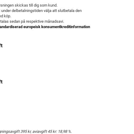
sningen skickas till dig som kund.
t under delbetalningstiden välja att slutbetala den
ed köp.
betalas sedan på respektive månadsavi.
andardiserad europeisk konsumentkreditinformation
ft
ft
ingsavgift 395 kr, aviavgift 45 kr: 18,98 %.