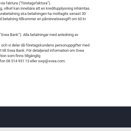
via faktura (”företagsfaktura”).
g, vilket kan innebära att en kreditupplysning inhämtas.
turabetalning ska betalningen ha mottagits senast 30
d betalning
tillkommer en påminnelseavgift om 60 kr
Svea Bank”). Alla betalningar med anledning av
 och vi delar då företagskundens personuppgifter med
 till Svea Bank.
För detaljerad information om Svea
ion som finns tillgänglig
efon
08 514 931 13 eller swp@svea.com.