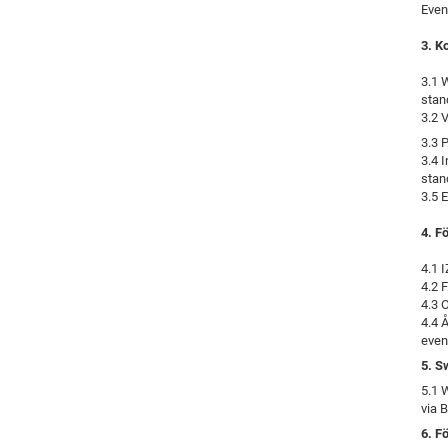
Even
3. K
3.1 
stan
3.2 
3.3
P
3.4 
stan
3.5 E
4. F
4.1 
4.2 
4.3 
4.4 
even
5.
S
5.1 
via B
6. F