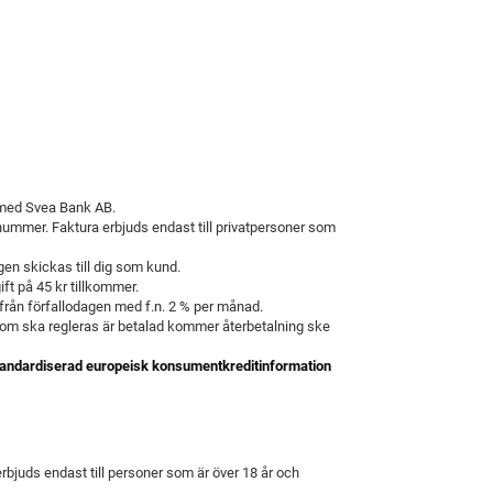
 med Svea Bank AB.
nummer. Faktura erbjuds endast till privatpersoner som
en skickas till dig som kund.
ft på 45 kr tillkommer.
från förfallodagen med f.n. 2 % per månad.
som ska regleras är betalad kommer återbetalning ske
andardiserad europeisk konsumentkreditinformation
rbjuds endast till personer som är över 18 år och