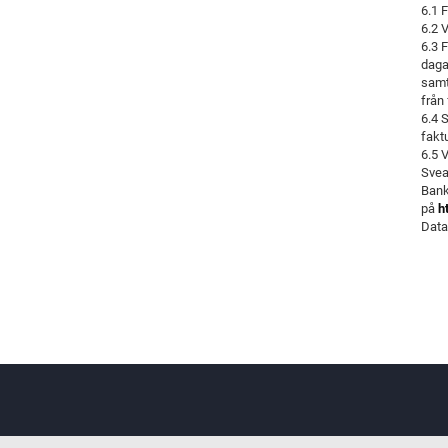
6.1 
6.2 
6.3 
daga
samt
från 
6.4 
fakt
6.5 
Svea
Bank
på
h
Data