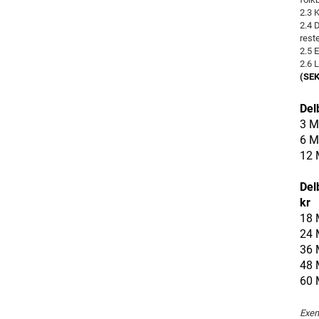
2.3 
2.4 
rest
2.5 
2.6
L
(SEK
Del
3 M
6 M
12 
Del
kr
18 
24 
36 
48 
60 
Exem