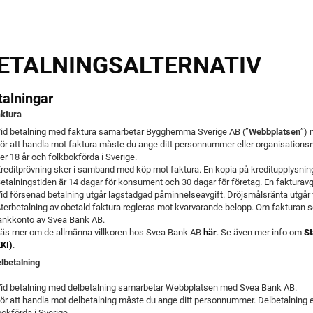
ETALNINGSALTERNATIV
talningar
aktura
Vid betalning med faktura samarbetar Bygghemma Sverige AB (”
Webbplatsen
”)
För att handla mot faktura måste du ange ditt personnummer eller organisations
ver 18 år och folkbokförda i Sverige.
Kreditprövning sker i samband med köp mot faktura. En kopia på kreditupplysning
Betalningstiden är 14 dagar för konsument och 30 dagar för företag. En fakturavgi
Vid försenad betalning utgår lagstadgad påminnelseavgift. Dröjsmålsränta utgår 
Återbetalning av obetald faktura regleras mot kvarvarande belopp. Om fakturan 
 bankkonto av Svea Bank AB.
äs mer om de allmänna villkoren hos Svea Bank AB
här
. Se även mer info om
St
KI)
.
elbetalning
Vid betalning med delbetalning samarbetar Webbplatsen med Svea Bank AB.
För att handla mot delbetalning måste du ange ditt personnummer. Delbetalning e
bokförda i Sverige.