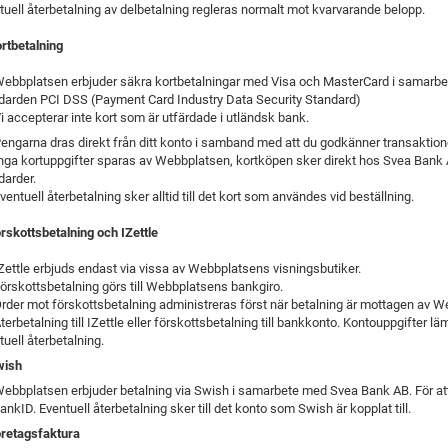
tuell återbetalning av delbetalning regleras normalt mot kvarvarande belopp.
ortbetalning
Webbplatsen erbjuder säkra kortbetalningar med Visa och MasterCard i samarbe
darden PCI DSS (Payment Card Industry Data Security Standard)
Vi accepterar inte kort som är utfärdade i utländsk bank.
engarna dras direkt från ditt konto i samband med att du godkänner transaktion
Inga kortuppgifter sparas av Webbplatsen, kortköpen sker direkt hos Svea Bank AB
darder.
ventuell återbetalning sker alltid till det kort som användes vid beställning.
örskottsbetalning och IZettle
IZettle erbjuds endast via vissa av Webbplatsens visningsbutiker.
Förskottsbetalning görs till Webbplatsens bankgiro.
Order mot förskottsbetalning administreras först när betalning är mottagen av W
Återbetalning till IZettle eller förskottsbetalning till bankkonto. Kontouppgifter
tuell återbetalning.
wish
Webbplatsen erbjuder betalning via Swish i samarbete med Svea Bank AB. För att 
ankID. Eventuell återbetalning sker till det konto som Swish är kopplat till.
öretagsfaktura